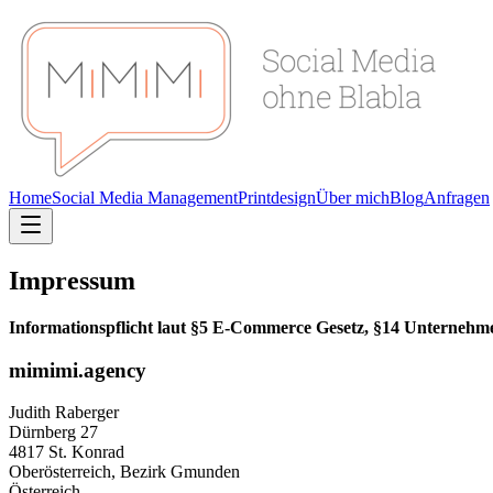
Home
Social Media Management
Printdesign
Über mich
Blog
Anfragen
Impressum
Informationspflicht laut §5 E-Commerce Gesetz, §14 Unternehm
mimimi.agency
Judith Raberger
Dürnberg 27
4817 St. Konrad
Oberösterreich, Bezirk Gmunden
Österreich